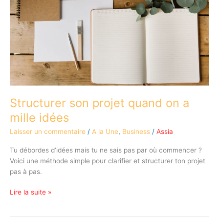
projet
quand
on
a
mille
idées
Structurer son projet quand on a
mille idées
Laisser un commentaire
/
A la Une
,
Business
/
Assia
Tu débordes d’idées mais tu ne sais pas par où commencer ?
Voici une méthode simple pour clarifier et structurer ton projet
pas à pas.
Lire la suite »