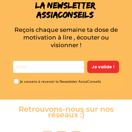
la newsletter
ASSIACONSEILS
Reçois chaque semaine ta dose de
motivation à lire , écouter ou
visionner !
Je valide !
Je consens à recevoir la Newsletter AssiaConseils
Retrouvons-nous sur nos
réseaux :)
I
F
E