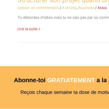
quand
Laisser un commentaire
/
A la Une
,
Business
/
Assia
on
a
Tu débordes d’idées mais tu ne sais pas par où comme
mille
idées
Lire la suite »
Abonne-toi
GRATUITEMENT
a l
Reçois chaque semaine ta dose de motivat