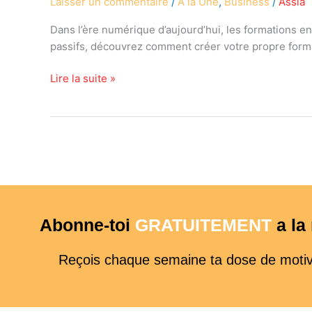
Laisser un commentaire
/
A la Une
,
Business
/
Assia
une
formation
Dans l’ère numérique d’aujourd’hui, les formations 
en
passifs, découvrez comment créer votre propre forma
ligne
?
Lire la suite »
Abonne-toi
GRATUITEMENT
a l
Reçois chaque semaine ta dose de motivat